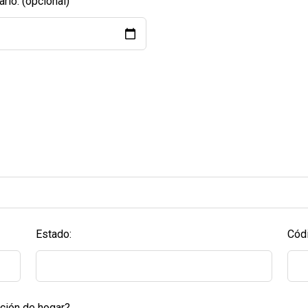
rio:
(opcional)
Estado:
Cód
cción de hogar?