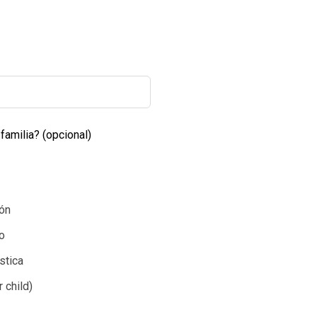
familia?
(opcional)
ión
o
stica
 child)