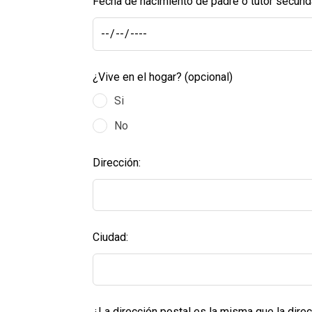
Fecha de nacimiento de padre o tutor secunda
¿Vive en el hogar?
(opcional)
Si
No
Dirección:
Ciudad:
¿La dirección postal es la misma que la dire