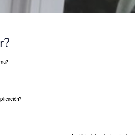
r?
ama?
plicación?